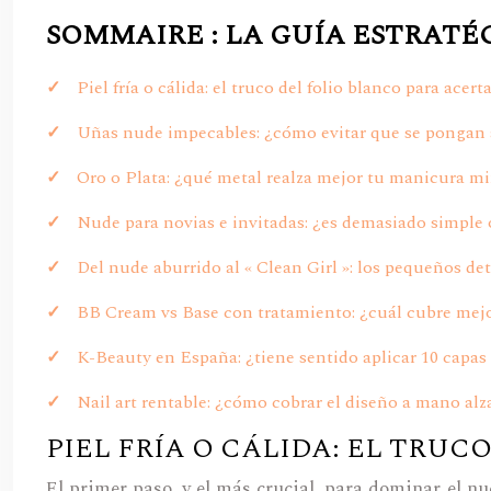
SOMMAIRE : LA GUÍA ESTRATÉ
Piel fría o cálida: el truco del folio blanco para acer
Uñas nude impecables: ¿cómo evitar que se pongan a
Oro o Plata: ¿qué metal realza mejor tu manicura mi
Nude para novias e invitadas: ¿es demasiado simple
Del nude aburrido al « Clean Girl »: los pequeños de
BB Cream vs Base con tratamiento: ¿cuál cubre mejo
K-Beauty en España: ¿tiene sentido aplicar 10 capa
Nail art rentable: ¿cómo cobrar el diseño a mano alza
PIEL FRÍA O CÁLIDA: EL TRU
El primer paso, y el más crucial, para dominar el nu