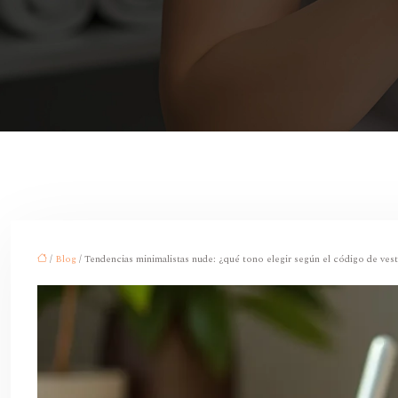
/
Blog
/ Tendencias minimalistas nude: ¿qué tono elegir según el código de ves