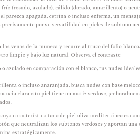
 frío (rosado, azulado), cálido (dorado, amarillento) o neu
piel parezca apagada, cetrina o incluso enferma, un mensaj
, precisamente por su versatilidad en pieles de subtono n
 las venas de la muñeca y recurre al truco del folio blanco
tro limpio y bajo luz natural. Observa el contraste:
 o azulado en comparación con el blanco, tus nudes ideales
rillenta o incluso anaranjada, busca nudes con base meloco
ancia clara o tu piel tiene un matiz verdoso, ¡enhorabuena! 
ados.
, cuyo característico tono de piel oliva mediterráneo es co
tón que neutralizan los subtonos verdosos y aportan una ca
lumina estratégicamente.