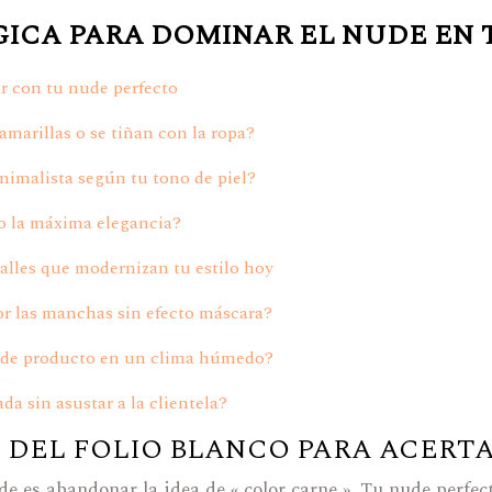
GICA PARA DOMINAR EL NUDE EN
tar con tu nude perfecto
marillas o se tiñan con la ropa?
nimalista según tu tono de piel?
 o la máxima elegancia?
talles que modernizan tu estilo hoy
r las manchas sin efecto máscara?
s de producto en un clima húmedo?
da sin asustar a la clientela?
CO DEL FOLIO BLANCO PARA ACER
de es abandonar la idea de « color carne ». Tu nude perfec