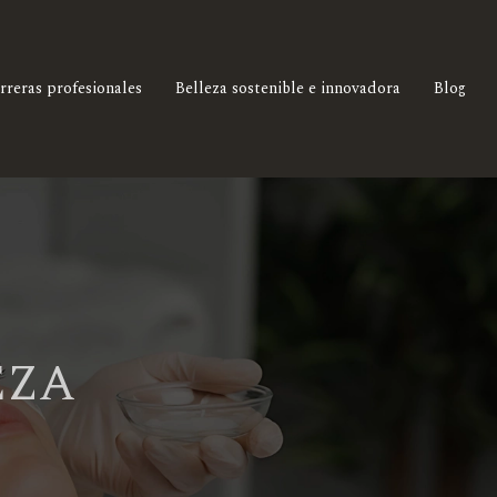
rreras profesionales
Belleza sostenible e innovadora
Blog
EZA