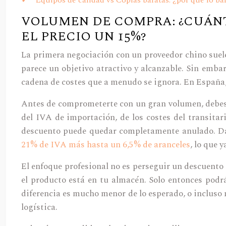
Equipos de calidad vs Copias baratas: ¿por qué lo bar
VOLUMEN DE COMPRA: ¿CUÁNT
EL PRECIO UN 15%?
La primera negociación con un proveedor chino suele
parece un objetivo atractivo y alcanzable. Sin emba
cadena de costes que a menudo se ignora. En España, 
Antes de comprometerte con un gran volumen, debes a
del IVA de importación, de los costes del transitar
descuento puede quedar completamente anulado. Dat
21% de IVA más hasta un 6,5% de aranceles
, lo que 
El enfoque profesional no es perseguir un descuento 
el producto está en tu almacén. Solo entonces podr
diferencia es mucho menor de lo esperado, o incluso
logística.