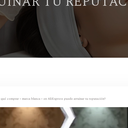
UINAR TU REPUTAC
 qué comprar « marca blanca » en AliExpress puede arruinar tu reputación?