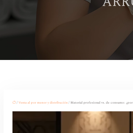
ARR
/
Venta al por menor y distribución
/ Material profesional vs. de consumo: ¿por