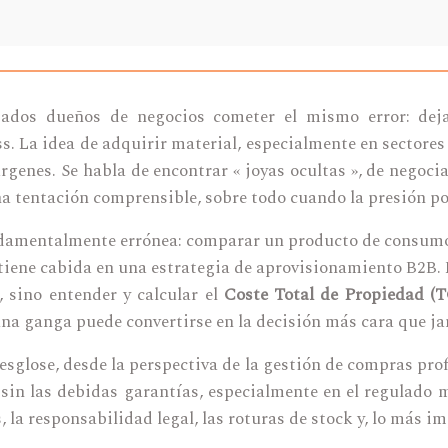
dos dueños de negocios cometer el mismo error: dejar
 La idea de adquirir material, especialmente en sectores co
enes. Se habla de encontrar « joyas ocultas », de negocia
na tentación comprensible, sobre todo cuando la presión po
ndamentalmente errónea: comparar un producto de consumo 
tiene cabida en una estrategia de aprovisionamiento B2B. P
 sino entender y calcular el
Coste Total de Propiedad (
e una ganga puede convertirse en la decisión más cara que 
sglose, desde la perspectiva de la gestión de compras profe
sin las debidas garantías, especialmente en el regulado 
s, la responsabilidad legal, las roturas de stock y, lo más i