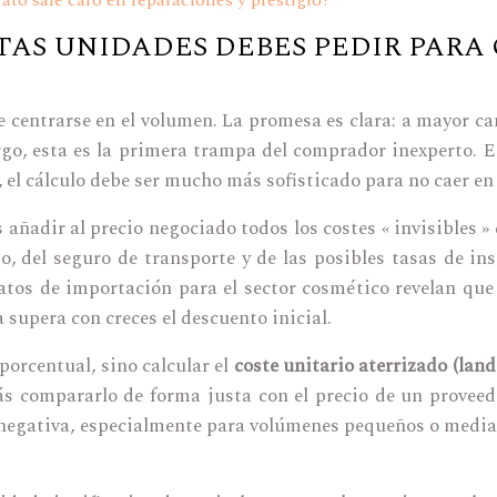
ato sale caro en reparaciones y prestigio?
AS UNIDADES DEBES PEDIR PARA 
 centrarse en el volumen. La promesa es clara: a mayor c
rgo, esta es la primera trampa del comprador inexperto. El
el cálculo debe ser mucho más sofisticado para no caer en
ñadir al precio negociado todos los costes « invisibles »
io, del seguro de transporte y de las posibles tasas de i
os de importación para el sector cosmético revelan que 
ya supera con creces el descuento inicial.
porcentual, sino calcular el
coste unitario aterrizado (land
ás compararlo de forma justa con el precio de un proveed
 negativa, especialmente para volúmenes pequeños o media