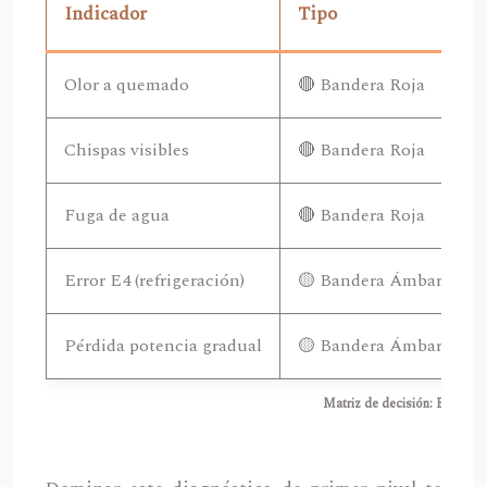
Indicador
Tipo
Olor a quemado
🔴 Bandera Roja
Chispas visibles
🔴 Bandera Roja
C
Fuga de agua
🔴 Bandera Roja
D
Error E4 (refrigeración)
🟡 Bandera Ámbar
V
Pérdida potencia gradual
🟡 Bandera Ámbar
Matriz de decisión: Bander