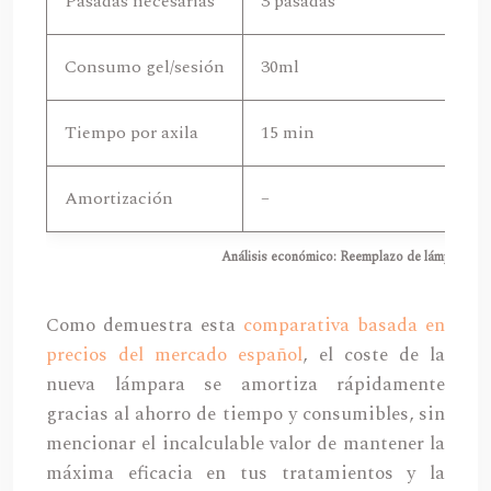
Pasadas necesarias
3 pasadas
2 
Consumo gel/sesión
30ml
2
Tiempo por axila
15 min
1
Amortización
–
~4
Análisis económico: Reemplazo de lámpara IPL
Como demuestra esta
comparativa basada en
precios del mercado español
, el coste de la
nueva lámpara se amortiza rápidamente
gracias al ahorro de tiempo y consumibles, sin
mencionar el incalculable valor de mantener la
máxima eficacia en tus tratamientos y la